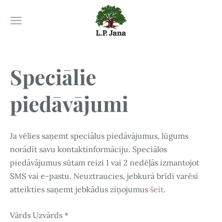
Speciālie
piedāvājumi
Ja vēlies saņemt speciālus piedāvājumus, lūgums
norādīt savu kontaktinformāciju. Speciālos
piedāvājumus sūtam reizi 1 vai 2 nedēļās izmantojot
SMS vai e-pastu. Neuztraucies, jebkurā brīdi varēsi
atteikties saņemt jebkādus ziņojumus
šeit
.
Vārds Uzvārds
*